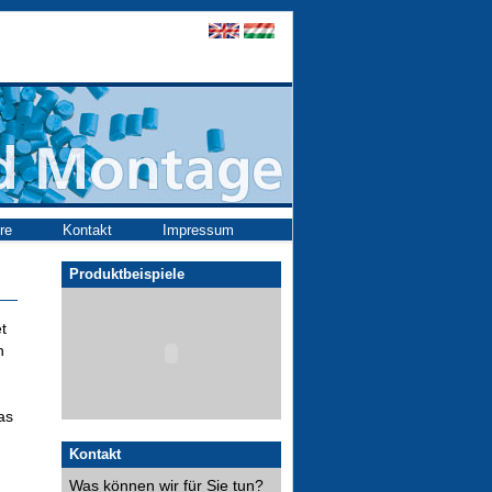
re
Kontakt
Impressum
Produktbeispiele
t
n
as
Kontakt
Was können wir für Sie tun?