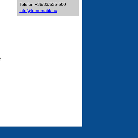
Telefon +36/33/535-500
info@femomatik.hu
e
d